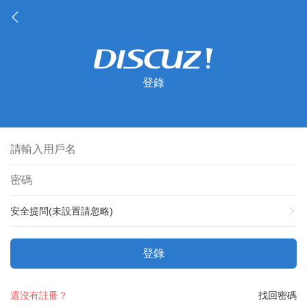
登錄
安全提問(未設置請忽略)
登錄
還沒有註冊？
找回密碼