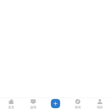
首頁
論壇
發現
我的