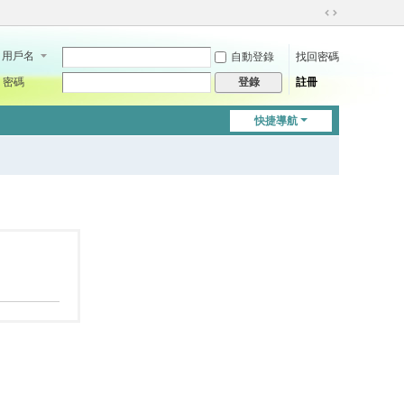
切
換
用戶名
自動登錄
找回密碼
到
寬
密碼
註冊
登錄
版
快捷導航