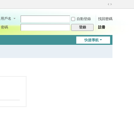
切
換
用戶名
自動登錄
找回密碼
到
寬
密碼
註冊
登錄
版
快捷導航