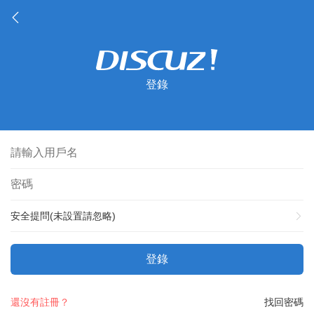
登錄
安全提問(未設置請忽略)
登錄
還沒有註冊？
找回密碼