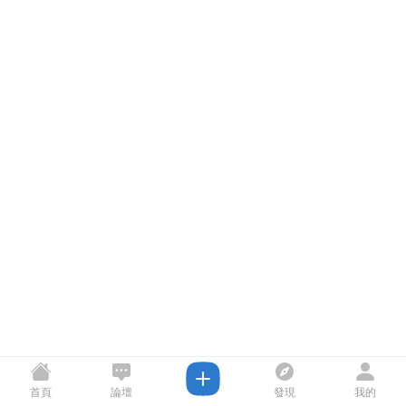
首頁
論壇
發現
我的