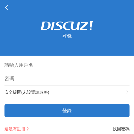
登錄
安全提問(未設置請忽略)
登錄
還沒有註冊？
找回密碼