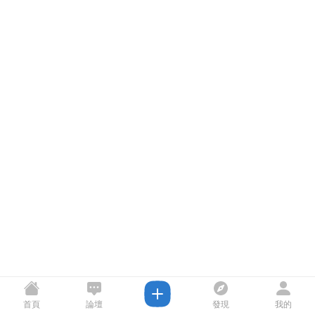
首頁
論壇
發現
我的