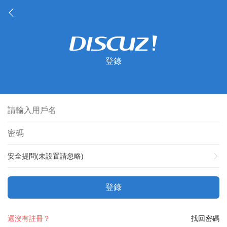
登錄
安全提問(未設置請忽略)
登錄
還沒有註冊？
找回密碼