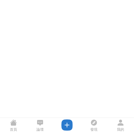
首頁
論壇
發現
我的