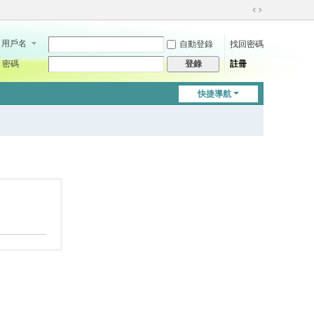
切
換
用戶名
自動登錄
找回密碼
到
寬
密碼
註冊
登錄
版
快捷導航