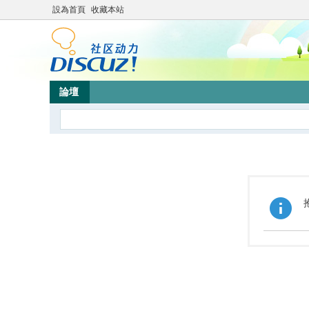
設為首頁
收藏本站
論壇