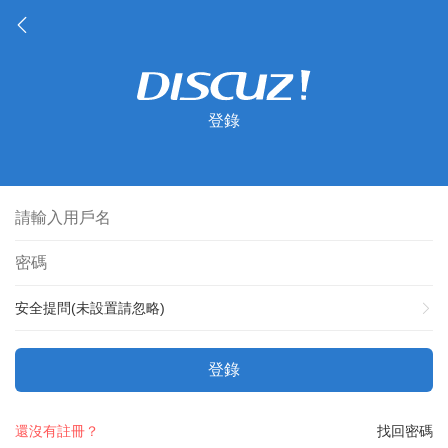
登錄
安全提問(未設置請忽略)
登錄
還沒有註冊？
找回密碼