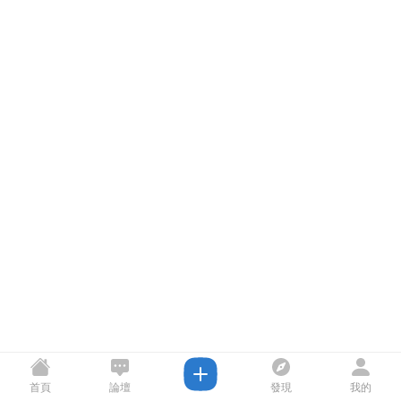
首頁
論壇
發現
我的