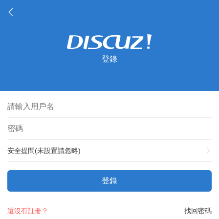
登錄
安全提問(未設置請忽略)
登錄
還沒有註冊？
找回密碼