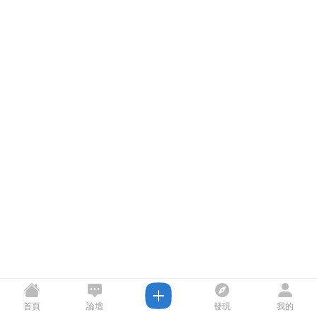
首頁
論壇
發現
我的