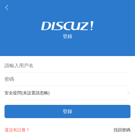
登錄
安全提問(未設置請忽略)
登錄
還沒有註冊？
找回密碼