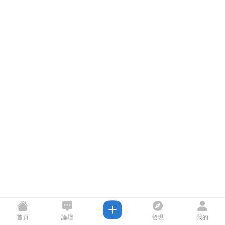
首頁
論壇
發現
我的