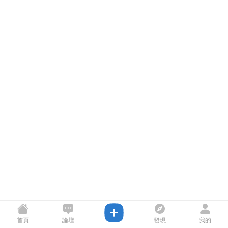
首頁
論壇
發現
我的