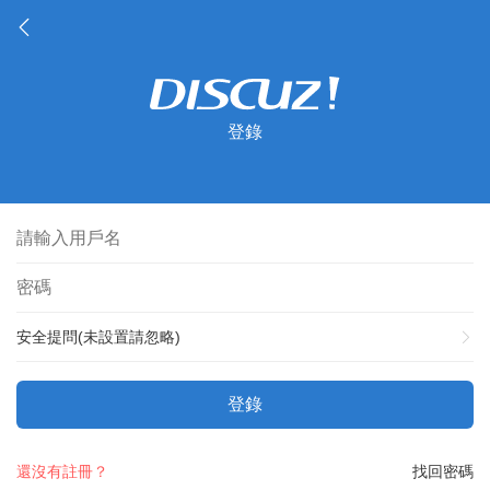
登錄
安全提問(未設置請忽略)
登錄
還沒有註冊？
找回密碼