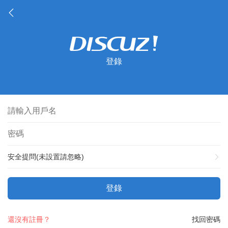
登錄
安全提問(未設置請忽略)
登錄
還沒有註冊？
找回密碼