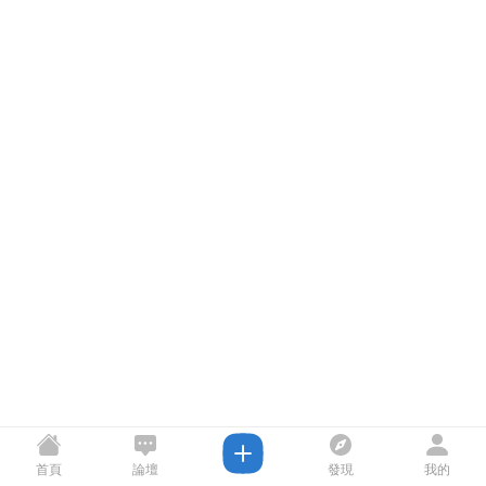
首頁
論壇
發現
我的