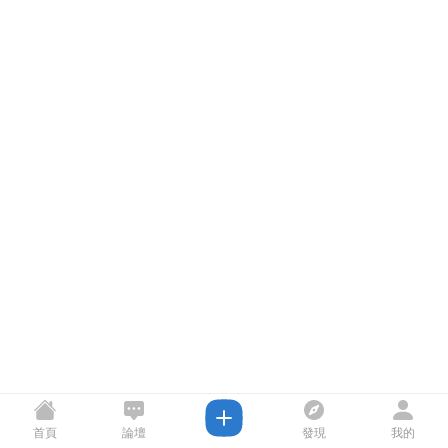
首頁
論壇
發現
我的