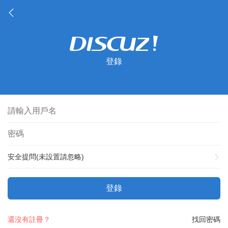
登錄
安全提問(未設置請忽略)
登錄
還沒有註冊？
找回密碼