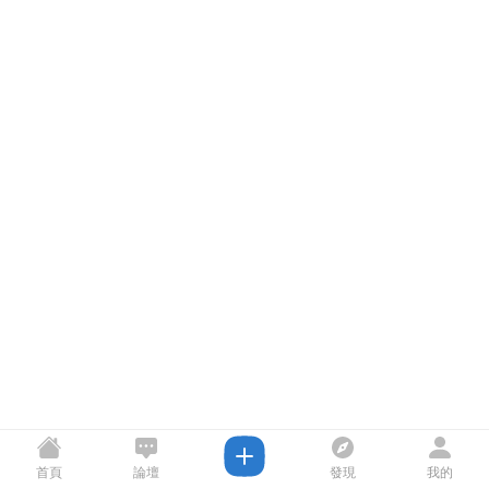
首頁
論壇
發現
我的