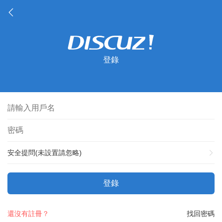
登錄
安全提問(未設置請忽略)
登錄
還沒有註冊？
找回密碼