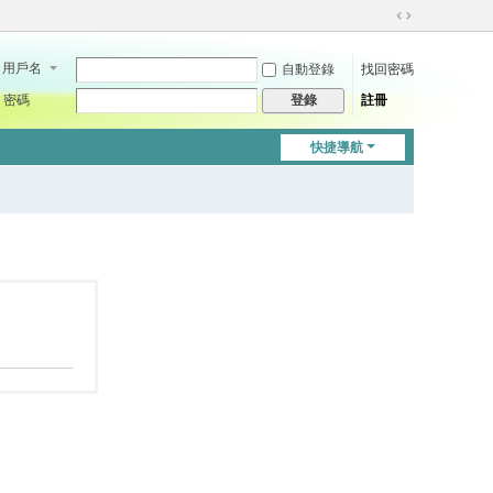
切
換
用戶名
自動登錄
找回密碼
到
寬
密碼
註冊
登錄
版
快捷導航