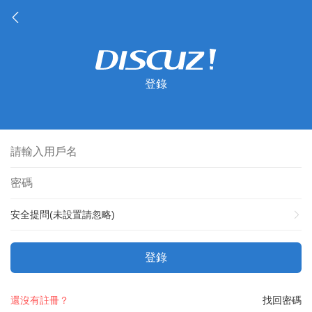
登錄
安全提問(未設置請忽略)
登錄
還沒有註冊？
找回密碼