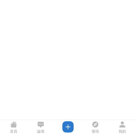
首頁
論壇
發現
我的