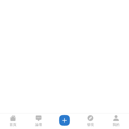
首頁
論壇
發現
我的