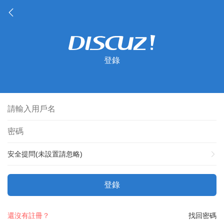
登錄
安全提問(未設置請忽略)
登錄
還沒有註冊？
找回密碼