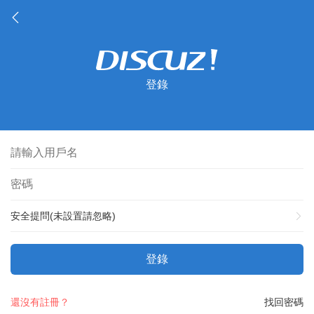
登錄
安全提問(未設置請忽略)
登錄
還沒有註冊？
找回密碼