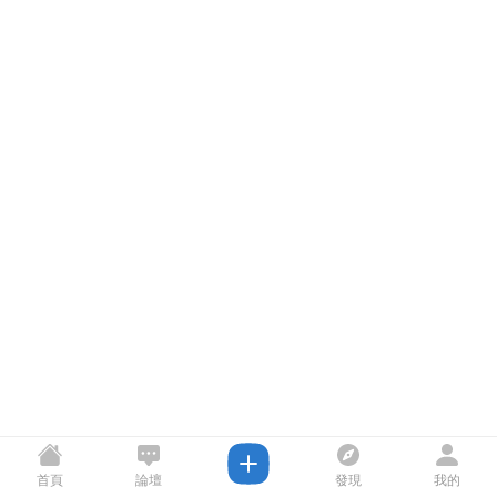
首頁
論壇
發現
我的