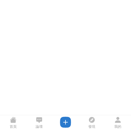
首頁
論壇
發現
我的