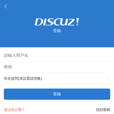
登錄
安全提問(未設置請忽略)
登錄
還沒有註冊？
找回密碼