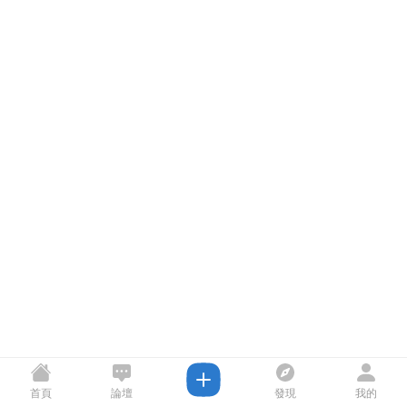
首頁
論壇
發現
我的