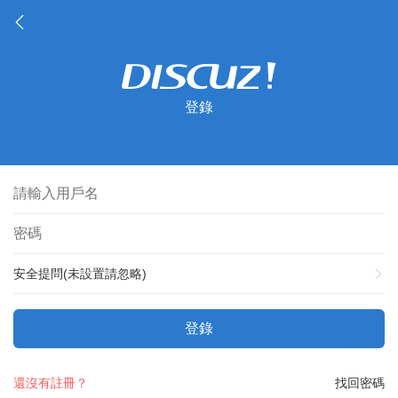
登錄
安全提問(未設置請忽略)
登錄
還沒有註冊？
找回密碼