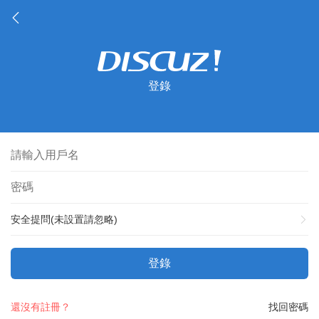
登錄
安全提問(未設置請忽略)
登錄
還沒有註冊？
找回密碼