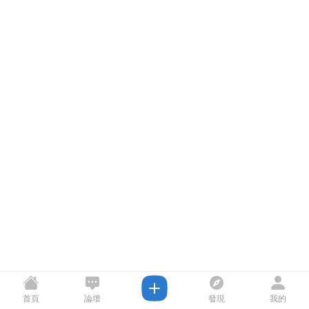
首頁
論壇
發現
我的