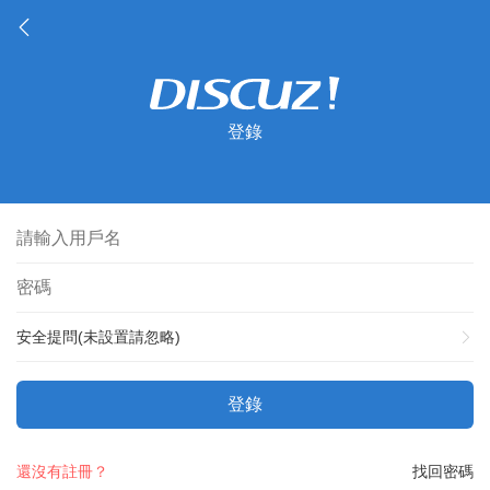
登錄
安全提問(未設置請忽略)
登錄
還沒有註冊？
找回密碼