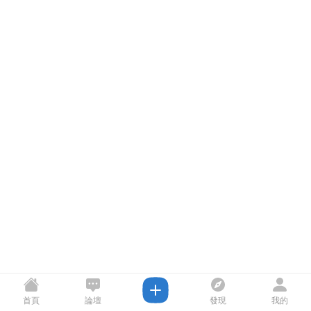
首頁
論壇
發現
我的