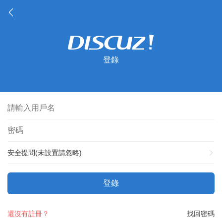
登錄
安全提問(未設置請忽略)
登錄
還沒有註冊？
找回密碼