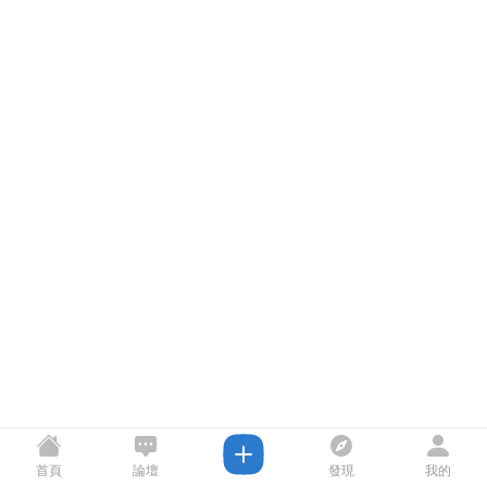
首頁
論壇
發現
我的