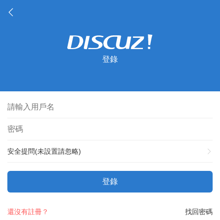
登錄
安全提問(未設置請忽略)
登錄
還沒有註冊？
找回密碼