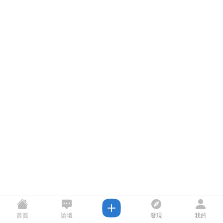
首頁
論壇
發現
我的