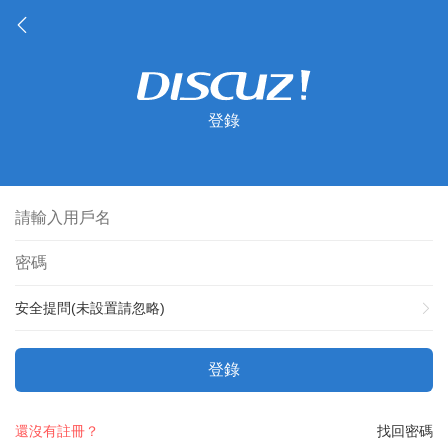
登錄
安全提問(未設置請忽略)
登錄
還沒有註冊？
找回密碼