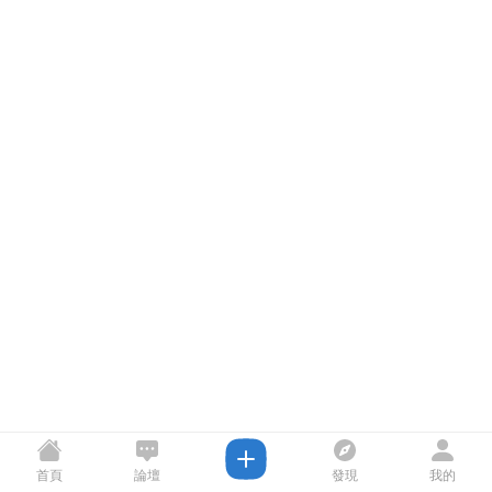
首頁
論壇
發現
我的