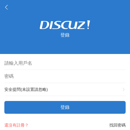
登錄
安全提問(未設置請忽略)
登錄
還沒有註冊？
找回密碼