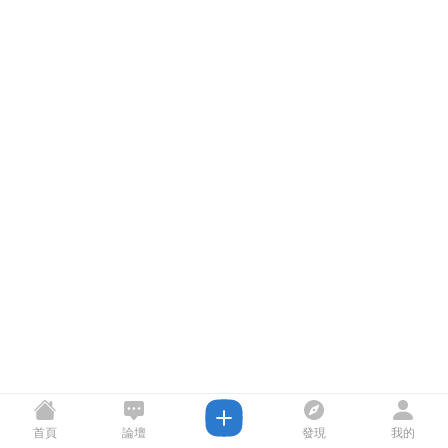
首頁
論壇
發現
我的