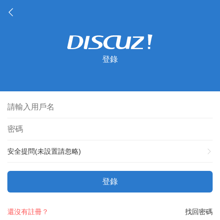
登錄
安全提問(未設置請忽略)
登錄
還沒有註冊？
找回密碼