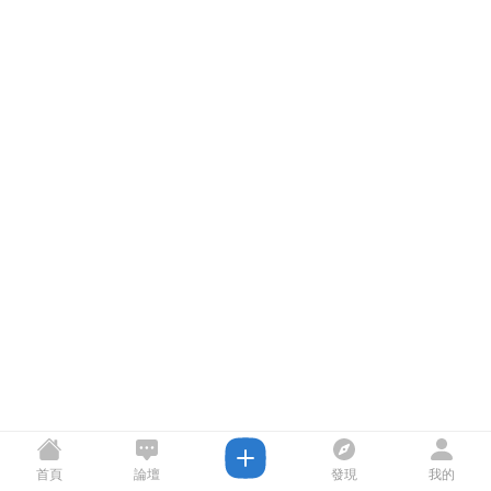
首頁
論壇
發現
我的