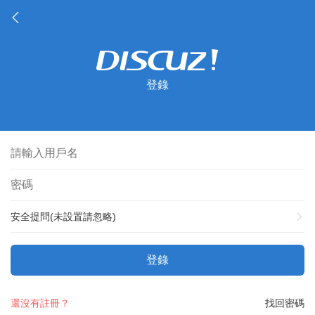
登錄
安全提問(未設置請忽略)
登錄
還沒有註冊？
找回密碼