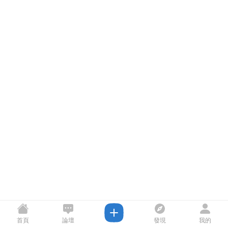
首頁
論壇
發現
我的