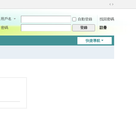
切
換
用戶名
自動登錄
找回密碼
到
寬
密碼
註冊
登錄
版
快捷導航