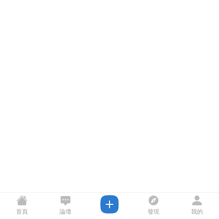
首頁
論壇
發現
我的