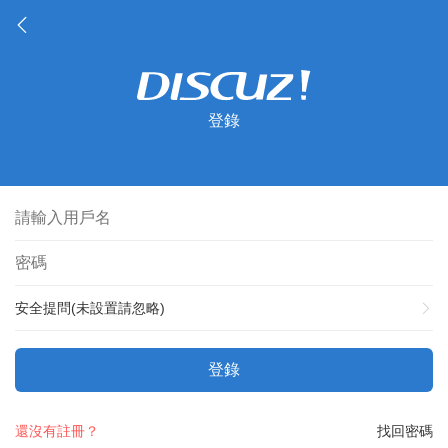
登錄
安全提問(未設置請忽略)
登錄
還沒有註冊？
找回密碼