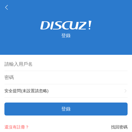
登錄
安全提問(未設置請忽略)
登錄
還沒有註冊？
找回密碼