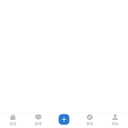
首頁
論壇
發現
我的