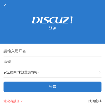
登錄
安全提問(未設置請忽略)
登錄
還沒有註冊？
找回密碼