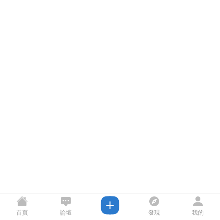
首頁
論壇
發現
我的