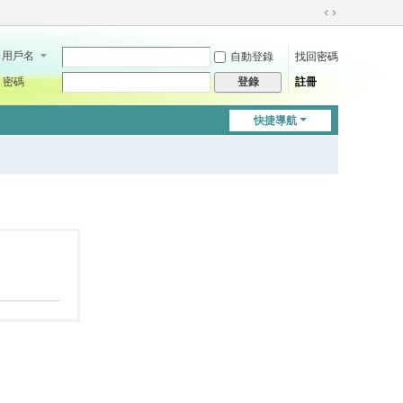
切
換
用戶名
自動登錄
找回密碼
到
寬
密碼
註冊
登錄
版
快捷導航