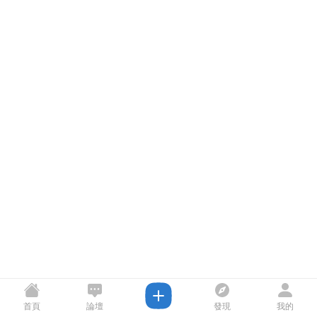
首頁
論壇
發現
我的