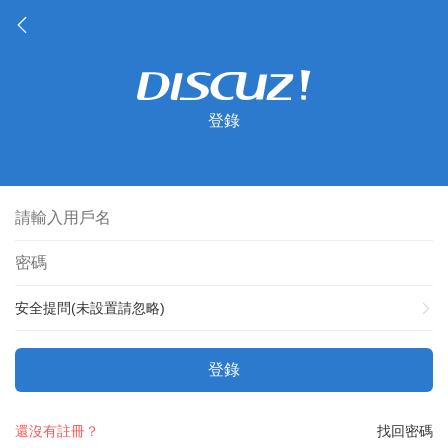
登錄
安全提問(未設置請忽略)
登錄
還沒有註冊？
找回密碼