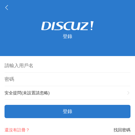
登錄
安全提問(未設置請忽略)
登錄
還沒有註冊？
找回密碼