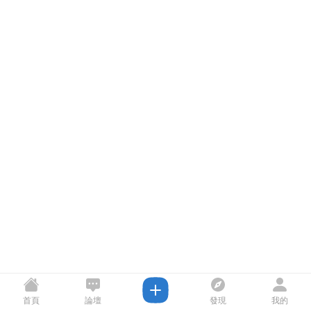
首頁
論壇
發現
我的