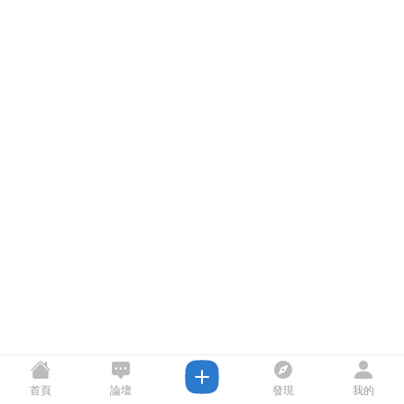
首頁
論壇
發現
我的