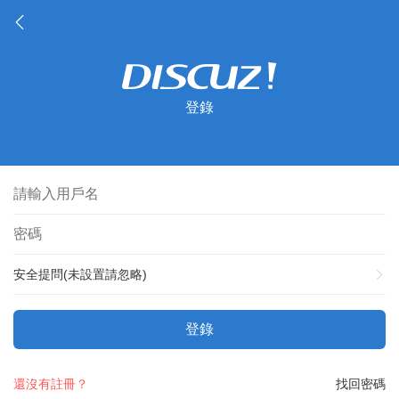
登錄
安全提問(未設置請忽略)
登錄
還沒有註冊？
找回密碼