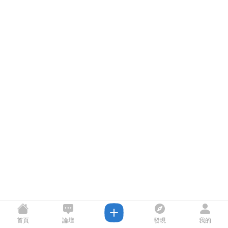
首頁
論壇
發現
我的