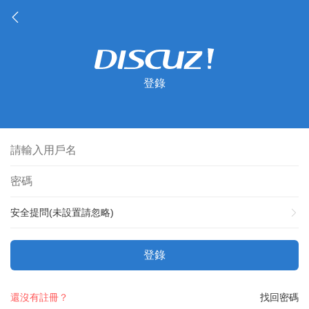
登錄
安全提問(未設置請忽略)
登錄
還沒有註冊？
找回密碼