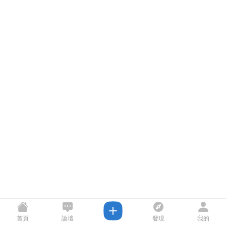
首頁
論壇
發現
我的