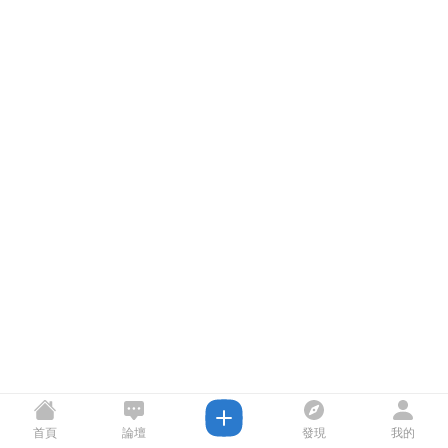
首頁
論壇
發現
我的