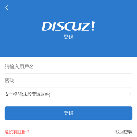
登錄
安全提問(未設置請忽略)
登錄
還沒有註冊？
找回密碼