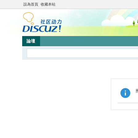
設為首頁
收藏本站
論壇