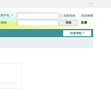
切
換
用戶名
自動登錄
找回密碼
到
寬
密碼
註冊
登錄
版
快捷導航