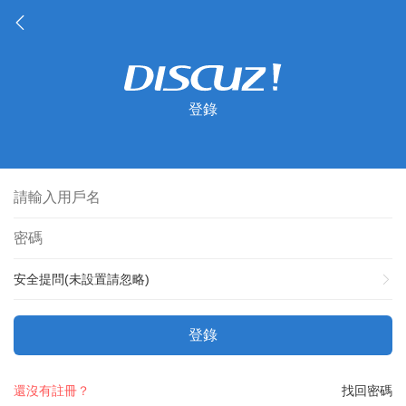
登錄
安全提問(未設置請忽略)
登錄
還沒有註冊？
找回密碼