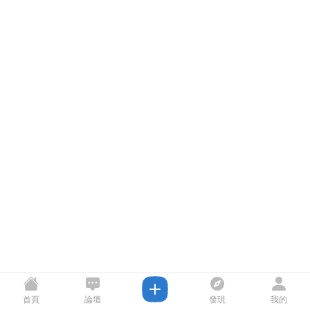
首頁
論壇
發現
我的