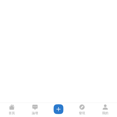
首頁
論壇
發現
我的