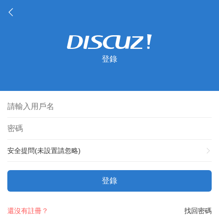
登錄
安全提問(未設置請忽略)
登錄
還沒有註冊？
找回密碼