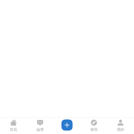
首頁
論壇
發現
我的