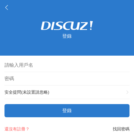
登錄
安全提問(未設置請忽略)
登錄
還沒有註冊？
找回密碼