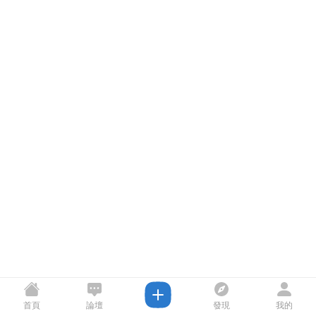
首頁
論壇
發現
我的