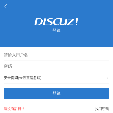
登錄
安全提問(未設置請忽略)
登錄
還沒有註冊？
找回密碼