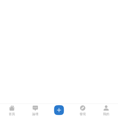
首頁
論壇
發現
我的