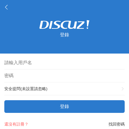
登錄
安全提問(未設置請忽略)
登錄
還沒有註冊？
找回密碼