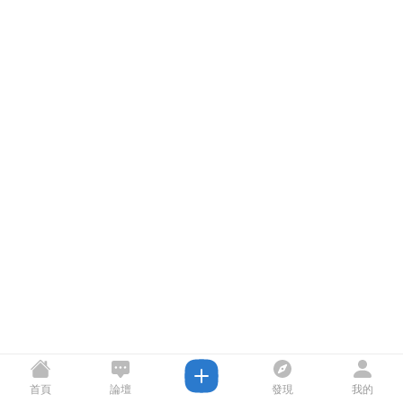
首頁
論壇
發現
我的