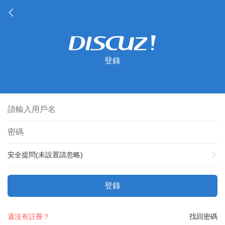
登錄
安全提問(未設置請忽略)
登錄
還沒有註冊？
找回密碼