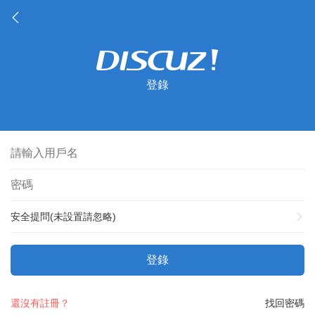
登錄
安全提問(未設置請忽略)
登錄
還沒有註冊？
找回密碼