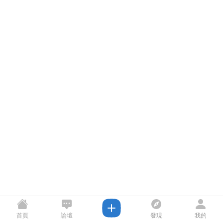
首頁
論壇
發現
我的