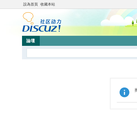
設為首頁
收藏本站
論壇