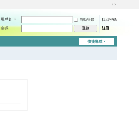
切
換
用戶名
自動登錄
找回密碼
到
寬
密碼
註冊
登錄
版
快捷導航