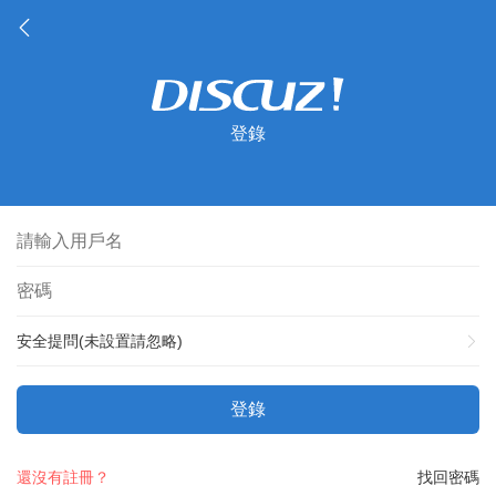
登錄
安全提問(未設置請忽略)
登錄
還沒有註冊？
找回密碼