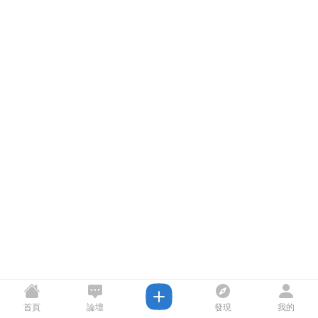
首頁
論壇
發現
我的