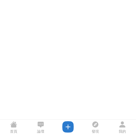
首頁
論壇
發現
我的