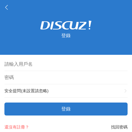
登錄
安全提問(未設置請忽略)
登錄
還沒有註冊？
找回密碼